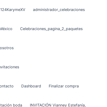
124KarymeXV
administrador_celebraciones
 México
Celebraciones_pagina_2_paquetes
osotros
vitaciones
ontacto
Dashboard
Finalizar compra
itación boda
INVITACIÓN Vianney Estefanía,