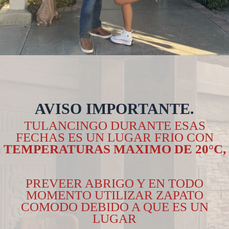
AVISO
IMPORTANTE.
TULANCINGO DURANTE ESAS
FECHAS ES UN LUGAR FRIO CON
TEMPERATURAS MAXIMO DE 20°C,
PREVEER ABRIGO Y EN TODO
MOMENTO UTILIZAR ZAPATO
COMODO DEBIDO A QUE ES UN
LUGAR